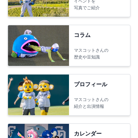
イベントを
阪神対オリックス
@ＳＧＬ
写真でご紹介
(
コラッキー
、
キー太
、
バファローベル
)
公式戦
18:00
マスコット交流
ヤクルト対広島
@神宮
コラム
(
つば九郎
、
つばみ
、
スラィリー
)
マスコットさんの
歴史や豆知識
公式戦
18:00
楽天対オリックス
@楽天モバイル
(
クラッチ
、
クラッチーナ
、
スイッチ
)
プロフィール
ファーム
18:00
ソフトバンク対広島
@タマスタ筑後
マスコットさんの
(
ひな丸
)
紹介と出演情報
8/13(木)
カレンダー
ファーム
18:00
マスコット交流