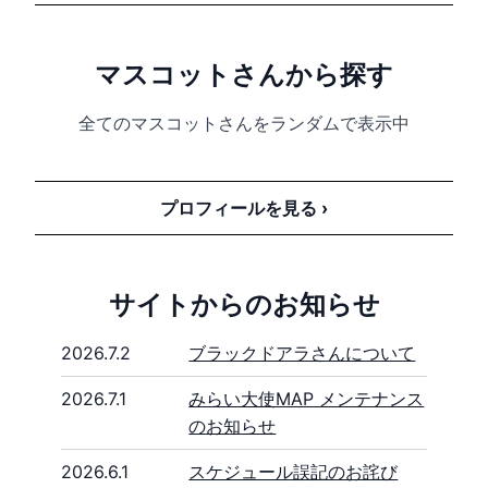
こ
、
キッズジャビットおんなのこ
、
おじい
ちゃんジャビット
)
マスコットさんから探す
公式戦
14:00
中日対DeNA
@バンテリンドーム
全てのマスコットさんをランダムで表示中
(
ドアラ
、
シャオロン
、
パオロン
、
ブラック
ドアラ
)
プロフィールを見る ›
イベント
不明/未定
フレップのBIRTHDAY PARTY
@エスコン
Ｆ
(
フレップ
)
サイトからのお知らせ
※試合終了30分後
2026.7.2
ブラックドアラさんについて
公式戦
18:00
楽天対オリックス
@楽天モバイル
2026.7.1
みらい大使MAP メンテナンス
(
クラッチ
、
クラッチーナ
、
スイッチ
)
のお知らせ
2026.6.1
スケジュール誤記のお詫び
公式戦
18:00
マスコット交流