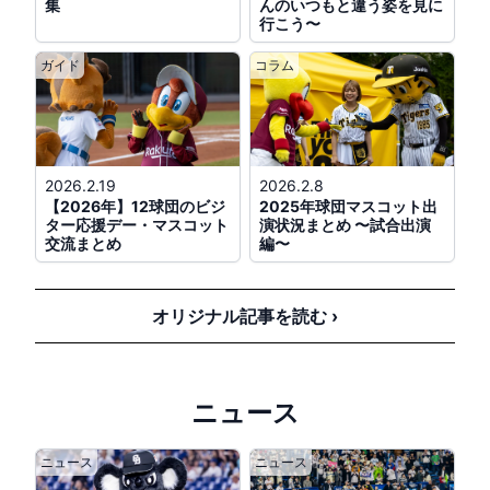
集
んのいつもと違う姿を見に
ニフォーム」着用
行こう〜
公式戦
18:00
ガイド
コラム
DeNA対広島
@横浜
(
DB.スターマン
、
DB.キララ
、
バート
、
チャ
ピー
)
2026.2.19
2026.2.8
公式戦
18:00
【2026年】12球団のビジ
2025年球団マスコット出
ター応援デー・マスコット
演状況まとめ 〜試合出演
西武対ソフトバンク
@ベルーナドーム
交流まとめ
編〜
(
レオ
、
ライナ
)
オリジナル記事を読む ›
8/9(日)
ファーム
13:00
マスコット交流
日本ハム対楽天
@鎌スタ
ニュース
(
カビー
、
スイッチ
)
ニュース
ニュース
イベント
13:00