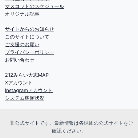
マスコットのスケジュール
8/14(金)
オリジナル記事
公式戦
18:00
サイトからのお知らせ
ソフトバンク対楽天
@みずほPayPay
このサイトについて
(
ハリーホーク
、
ハニーホーク
、
バリカタ
ご支援のお願い
君
、
ふうさん
、
こふうさん
)
プライバシーポリシー
お問い合わせ
公式戦
18:00
西武対ロッテ
@ベルーナドーム
212みらい大志MAP
(
レオ
、
ライナ
)
Xアカウント
Instagramアカウント
公式戦
18:00
システム稼働状況
広島対阪神
@マツダスタジアム
(
スラィリー
)
非公式サイトです。最新情報は各球団の公式サイトをご
公式戦
18:00
確認ください。
オリックス対日本ハム
@京セラD大阪