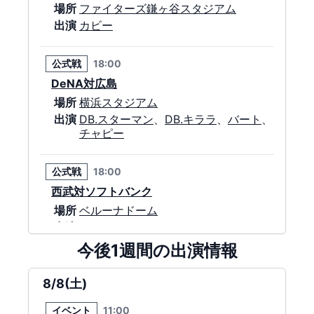
場所
ファイターズ鎌ヶ谷スタジアム
出演
カビー
公式戦
18:00
DeNA対広島
場所
横浜スタジアム
出演
DB.スターマン
、
DB.キララ
、
バート
、
チャピー
公式戦
18:00
西武対ソフトバンク
場所
ベルーナドーム
出演
レオ
、
ライナ
今後1週間の出演情報
公式戦
18:00
マスコット交流
燕征
8/8(土)
巨人対ヤクルト
場所
東京ドーム
イベント
11:00