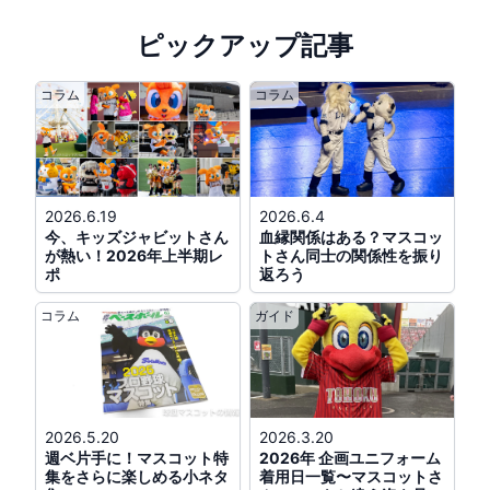
こ
、
キッズジャビットおんなのこ
、
おじい
※「BLACK SUMMERユニホーム」着用
ちゃんジャビット
、
つば九郎
)
ピックアップ記事
※巨人「ビジターユニフォーム」着用、ヤクルト
公式戦
18:00
「燕パワーユニフォーム」着用
コラム
コラム
日本ハム対楽天
公式戦
15:00
場所
ES CON FIELD HOKKAIDO
日本ハム対楽天
出演
フレップ
、
@エスコンＦ
ポリー
(
フレップ
、
ポリー
)
2026.6.19
2026.6.4
イベント
20:00
今、キッズジャビットさん
血縁関係はある？マスコッ
公式戦
18:00
が熱い！2026年上半期レ
トさん同士の関係性を振り
福島わらじまつり
ポ
返ろう
ロッテ対オリックス
@ZOZOマリン
場所
国道13号（信夫通り）
アックス前交差
(
マーくん
、
リーンちゃん
、
ズーちゃん
)
点から福信本店前交差点までの区間
コラム
ガイド
出演
クラッチ
※「BLACK SUMMERユニホーム」着用
公式戦
18:00
阪神対中日
@京セラD大阪
2026.5.20
2026.3.20
(
トラッキー
、
ラッキー
、
キー太
)
週ベ片手に！マスコット特
2026年 企画ユニフォーム
集をさらに楽しめる小ネタ
着用日一覧〜マスコットさ
※「TIGERS B-LUCK DYNAMITE SERIES 2026ユ