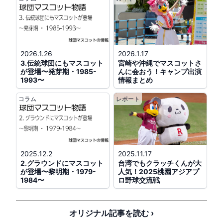
8/11(火)
公式戦
14:00
2026.1.26
2026.1.17
ソフトバンク対ロッテ
@みずほPayPay
3.伝統球団にもマスコット
宮崎や沖縄でマスコットさ
(
ハリーホーク
、
ハニーホーク
、
バリカタ
が登場〜発芽期・1985-
んに会おう！キャンプ出演
1993〜
情報まとめ
君
、
ふうさん
、
こふうさん
)
コラム
レポート
公式戦
14:00
日本ハム対西武
@エスコンＦ
(
フレップ
、
ポリー
)
※試合後、FREP DAYイベントあり
2025.12.2
2025.11.17
2.グラウンドにマスコット
台湾でもクラッチくんが大
が登場〜黎明期・1979-
人気！2025桃園アジアプ
公式戦
14:00
1984〜
ロ野球交流戦
巨人対阪神
@東京ドーム
(
333ジャビット
、
555ジャビット
、
シスタ
ージャビット
、
キッズジャビットおとこの
オリジナル記事を読む ›