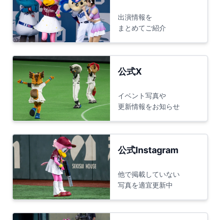
阪神対オリックス
@ＳＧＬ
出演情報を
(
コラッキー
、
キー太
、
バファローベル
)
まとめてご紹介
公式戦
18:00
中日対DeNA
@バンテリンドーム
(
ドアラ
、
シャオロン
、
パオロン
、
ブラック
公式X
ドアラ
)
※「20周年限定FCユニフォーム」着用
イベント写真や
更新情報をお知らせ
公式戦
18:00
ソフトバンク対ロッテ
@みずほPayPay
(
ハリーホーク
、
ハニーホーク
、
バリカタ
公式Instagram
君
、
ふうさん
、
こふうさん
)
他で掲載していない
公式戦
18:00
写真を適宜更新中
楽天対オリックス
@楽天モバイル
(
クラッチ
、
クラッチーナ
、
スイッチ
)