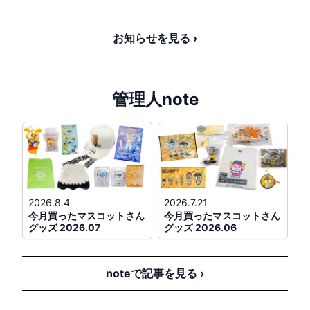
ヤクルト対広島
@神宮
(
つば九郎
、
つばみ
、
スラィリー
)
お知らせを見る ›
ファーム
18:00
マスコット交流
阪神対オリックス
@ＳＧＬ
管理人note
(
コラッキー
、
キー太
、
バファローブル
)
ファーム
18:00
ソフトバンク対広島
@タマスタ筑後
(
ひな丸
)
2026.8.4
2026.7.21
8/12(水)
今月買ったマスコットさん
今月買ったマスコットさん
グッズ 2026.07
グッズ 2026.06
公式戦
18:00
中日対DeNA
@バンテリンドーム
(
ドアラ
、
シャオロン
、
パオロン
、
ブラック
noteで記事を見る ›
ドアラ
)