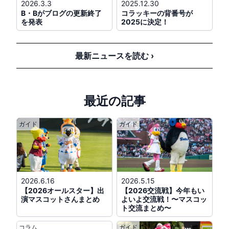
2026.3.3
2025.12.30
西武対ソフトバンク
@ベルーナドーム
B・Bがブログの更新終了
コラッキーの背番号が
(
レオ
、
ライナ
)
を発表
2025に決定！
公式戦
17:00
最新ニュースを読む ›
ロッテ対オリックス
@ZOZOマリン
(
マーくん
、
リーンちゃん
、
ズーちゃん
)
※「BLACK SUMMERユニホーム」着用
最近の記事
公式戦
18:00
ガイド
ガイド
阪神対中日
@京セラD大阪
(
トラッキー
、
ラッキー
、
キー太
)
※「TIGERS B-LUCK DYNAMITE SERIES 2026ユ
ニフォーム」着用
2026.6.16
2026.5.15
公式戦
18:00
【2026オールスター】出
【2026交流戦】今年もい
演マスコットさんまとめ
よいよ交流戦！〜マスコッ
DeNA対広島
@横浜
ト交流まとめ〜
(
DB.スターマン
、
DB.キララ
、
バート
、
チャ
ピー
)
コラム
ガイド