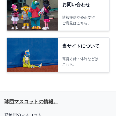
お問い合わせ
公式戦
18:00
日本ハム対西武
@エスコンＦ
情報提供や修正要望
(
フレップ
、
ポリー
)
ご意見はこちら。
ファーム
18:00
ソフトバンク対広島
@タマスタ筑後
当サイトについて
(
ひな丸
)
運営方針・体制などは
公式戦
18:00
こちら。
ヤクルト対広島
@神宮
(
つば九郎
、
つばみ
)
公式戦
18:00
巨人対阪神
@東京ドーム
(
333ジャビット
、
555ジャビット
、
シスタ
ージャビット
、
キッズジャビットおとこの
球団マスコットの情報。
こ
、
キッズジャビットおんなのこ
、
おじい
ちゃんジャビット
)
12球団のマスコット