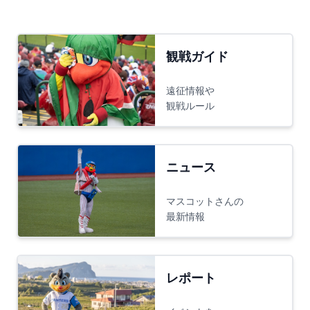
公式戦
18:00
巨人対阪神
@東京ドーム
(
333ジャビット
、
555ジャビット
、
シスタ
観戦ガイド
ージャビット
、
キッズジャビットおとこの
こ
、
キッズジャビットおんなのこ
、
おじい
遠征情報や
ちゃんジャビット
)
観戦ルール
公式戦
18:00
ソフトバンク対ロッテ
@みずほPayPay
ニュース
(
ハリーホーク
、
ハニーホーク
、
バリカタ
君
、
ふうさん
、
こふうさん
)
マスコットさんの
最新情報
公式戦
18:00
日本ハム対西武
@エスコンＦ
(
フレップ
、
ポリー
)
レポート
ファーム
18:00
マスコット交流