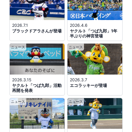
DB.スターマンがワンダリア横浜に遊びにく
る！
@BASEGATE横浜関内
(
DB.スターマン
)
2026.7.1
2026.4.6
ブラックドアラさんが登場
ヤクルト「つば九郎」1年
公式戦
14:00
マスコット交流
燕征
半ぶりの神宮登場
巨人対ヤクルト
@東京ドーム
ニュース
ニュース
(
333ジャビット
、
555ジャビット
、
シスタ
ージャビット
、
キッズジャビットおとこの
こ
、
キッズジャビットおんなのこ
、
おじい
ちゃんジャビット
、
つば九郎
)
※巨人「ビジターユニフォーム」着用、ヤクルト
2026.3.15
2026.3.7
「燕パワーユニフォーム」着用
ヤクルト「つば九郎」活動
エコラッキーが登場
再開を発表
公式戦
14:00
ニュース
ニュース
日本ハム対楽天
@エスコンＦ
(
フレップ
、
ポリー
)
公式戦
17:00