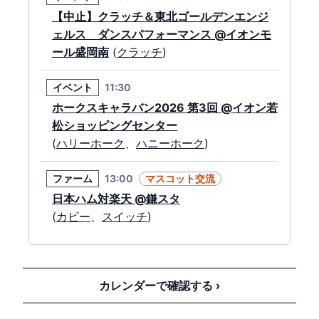
出演
333ジャビット
、
555ジャビット
、
シ
【中止】クラッチ＆東北ゴールデンエンジ
スタージャビット
、
キッズジャビット
ェルス ダンスパフォーマンス
@イオンモ
おとこのこ
、
キッズジャビットおんな
のこ
、
おじいちゃんジャビット
、
つば
ール盛岡南
(
クラッチ
)
み
※巨人「ビジターユニフォーム」着用、ヤクルト
イベント
11:30
「燕パワーユニフォーム」着用
ホークスキャラバン2026 第3回
@イオン若
松ショッピングセンター
公式戦
18:00
(
ハリーホーク
、
ハニーホーク
)
阪神対中日
場所
京セラドーム大阪
ファーム
13:00
マスコット交流
出演
トラッキー
、
ラッキー
、
キー太
日本ハム対楽天
@鎌スタ
※「TIGERS B-LUCK DYNAMITE SERIES 2026ユ
(
カビー
、
スイッチ
)
ニフォーム」着用
公式戦
15:00
マスコット交流
燕征
公式戦
18:00
巨人対ヤクルト
@東京ドーム
ロッテ対オリックス
カレンダーで確認する ›
(
333ジャビット
、
555ジャビット
、
シスタ
場所
ZOZOマリンスタジアム
ージャビット
、
キッズジャビットおとこの
出演
マーくん
、
リーンちゃん
、
ズーちゃん