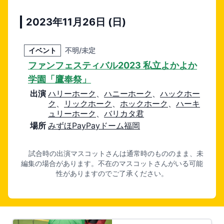
2023年11月26日 (日)
イベント
不明/未定
ファンフェスティバル2023 私立よかよか
学園「鷹奉祭」
出演
ハリーホーク
、
ハニーホーク
、
ハックホー
ク
、
リックホーク
、
ホックホーク
、
ハーキ
ュリーホーク
、
バリカタ君
場所
みずほPayPayドーム福岡
試合時の出演マスコットさんは通常時のもののまま、未
編集の場合があります。不在のマスコットさんがいる可能
性がありますのでご了承ください。