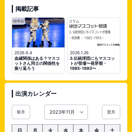
掲載記事
コラム
コラム
2026.6.4
2026.1.26
血縁関係はある？マスコ
3.伝統球団にもマスコッ
ットさん同士の関係性を
トが登場〜発芽期・
振り返ろう
1985-1993〜
出演カレンダー
前月
翌月
日
月
火
水
木
金
土