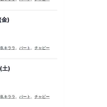
(金)
DB.キララ
、
バート
、
チャピー
(土)
DB.キララ
、
バート
、
チャピー