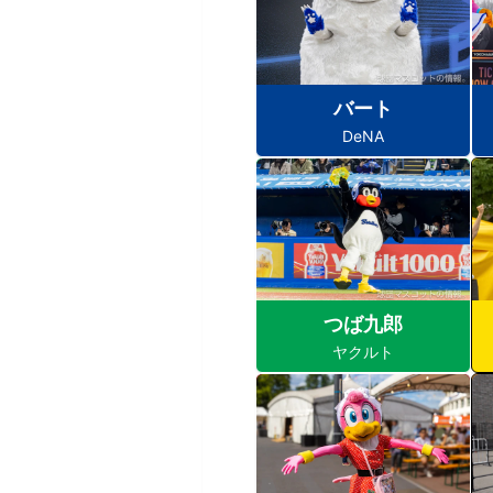
バート
DeNA
つば九郎
ヤクルト