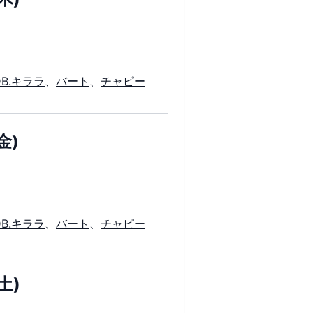
DB.キララ
、
バート
、
チャピー
金)
DB.キララ
、
バート
、
チャピー
土)