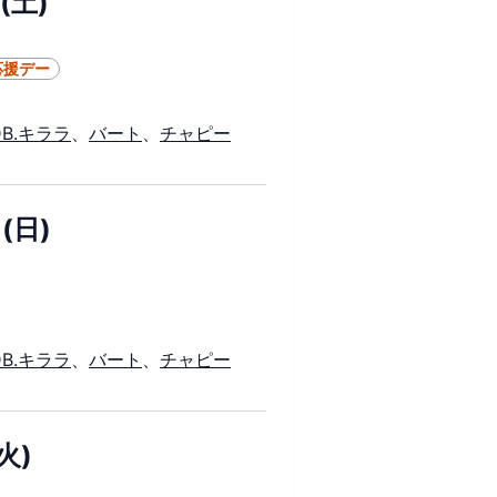
(土)
応援デー
DB.キララ
、
バート
、
チャピー
(日)
DB.キララ
、
バート
、
チャピー
火)