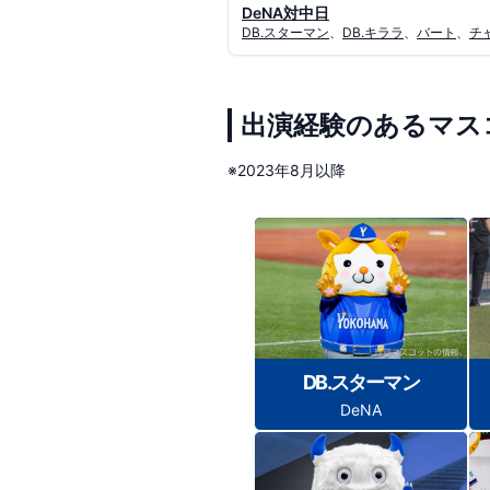
DeNA対中日
DB.スターマン
、
DB.キララ
、
バート
、
チ
出演経験のあるマス
※2023年8月以降
DB.スターマン
DeNA