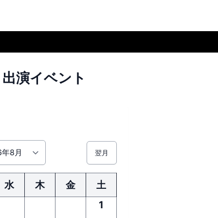
ト出演イベント
翌月
水
木
金
土
1