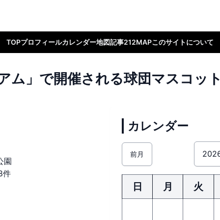
TOP
プロフィール
カレンダー
地図
記事
212MAP
このサイトについて
アム」で
開催される
球団マスコッ
カレンダー
前月
公園
8件
日
月
火