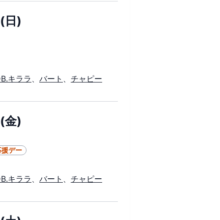
(日)
DB.キララ
、
バート
、
チャピー
(金)
応援デー
DB.キララ
、
バート
、
チャピー