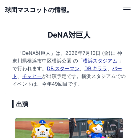
球団マスコットの情報。
DeNA対巨人
「DeNA対巨人」は、2026年7月10日 (金)に
神
奈川県横浜市中区横浜公園 の
「
横浜スタジアム
」
で行われます。
DB.スターマン
、
DB.キララ
、
バー
ト
、
チャピー
が出演予定です。
横浜スタジアムでの
イベントは、今年49回目です。
出演