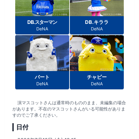
DB.スターマン
DB.キララ
DeNA
DeNA
バート
チャピー
DeNA
DeNA
演マスコットさんは通常時のもののまま、未編集の場合
があります。不在のマスコットさんがいる可能性がありま
すのでご了承ください。
日付