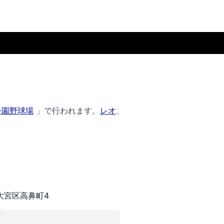
公園野球場
」で行われます。
レオ
、
大宮区高鼻町4