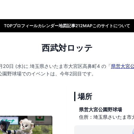
TOP
プロフィール
カレンダー
地図
記事
212MAP
このサイトについて
西武対ロッテ
20日 (水)に
埼玉県さいたま市大宮区高鼻町4 の
「
県営大宮
公園野球場でのイベントは、今年2回目です。
場所
県営大宮公園野球場
住所：埼玉県さいたま市