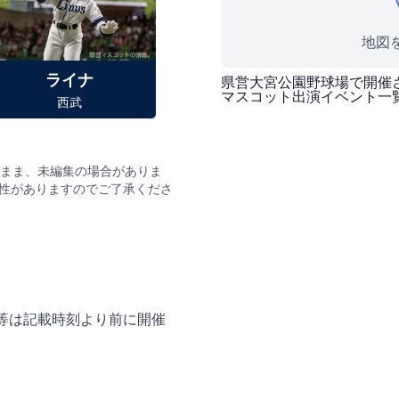
地図を
ライナ
県営大宮公園野球場
で開催
マスコット出演イベント一
西武
まま、未編集の場合がありま
性がありますのでご了承くださ
等は記載時刻より前に開催