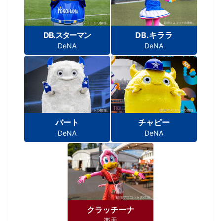
DB.スターマン
DB.キララ
DeNA
DeNA
バート
チャピー
DeNA
DeNA
クラッチーナ
楽天