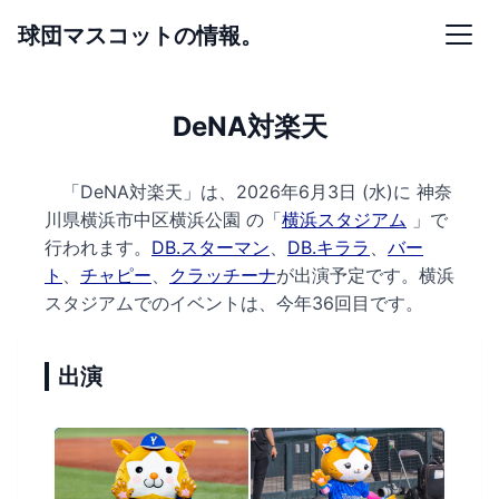
球団マスコットの情報。
DeNA対楽天
「DeNA対楽天」は、2026年6月3日 (水)に
神奈
川県横浜市中区横浜公園 の
「
横浜スタジアム
」で
行われます。
DB.スターマン
、
DB.キララ
、
バー
ト
、
チャピー
、
クラッチーナ
が出演予定です。
横浜
スタジアムでのイベントは、今年36回目です。
出演