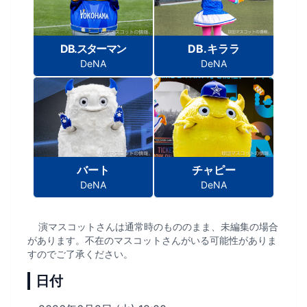
DB.スターマン
DB.キララ
DeNA
DeNA
バート
チャピー
DeNA
DeNA
演マスコットさんは通常時のもののまま、未編集の場合
があります。不在のマスコットさんがいる可能性がありま
すのでご了承ください。
日付