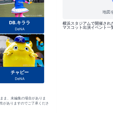
地図を
DB.キララ
横浜スタジアム
で開催され
マスコット出演イベント一
DeNA
チャピー
DeNA
まま、未編集の場合がありま
性がありますのでご了承くださ