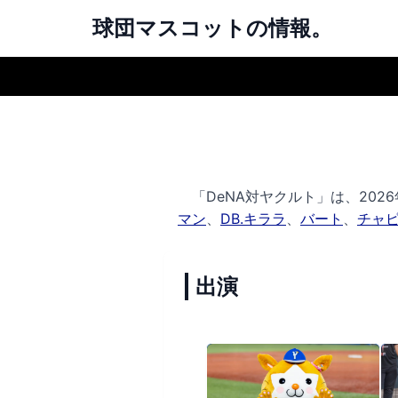
球団マスコットの情報。
「DeNA対ヤクルト」は、2026年
マン
、
DB.キララ
、
バート
、
チャ
出演