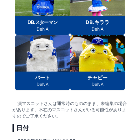
DB.スターマン
DB.キララ
DeNA
DeNA
バート
チャピー
DeNA
DeNA
演マスコットさんは通常時のもののまま、未編集の場合
があります。不在のマスコットさんがいる可能性がありま
すのでご了承ください。
日付