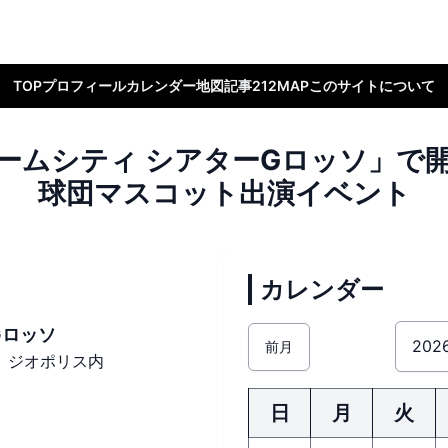
TOP
プロフィール
カレンダー
地図
記事
212MAP
このサイトについて
ームシティ シアターGロッソ」で
球団マスコット出演イベント
カレンダー
Gロッソ
前月
1 ジオポリス内
日
月
火