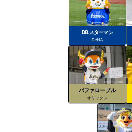
DB.スターマン
DeNA
バファローブル
オリックス