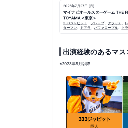
2026年7月27日 (月)
マイナビオールスターゲーム THE FESTI
TOYAMA＜東京＞
333ジャビット
、
フレップ
、
クラッチ
、
ターマン
、
ドアラ
、
バファローブル
、
ト
出演経験のあるマス
※2023年8月以降
333ジャビット
巨人