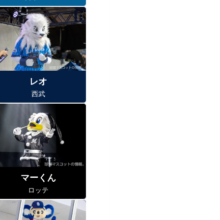
レオ
西武
マーくん
ロッテ