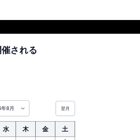
開催される
翌月
水
木
金
土