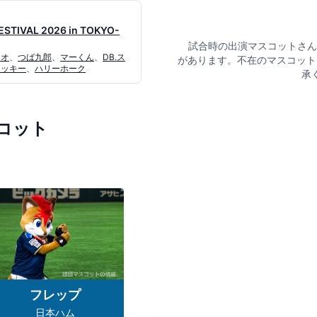
VAL 2026 in TOKYO-
試合時の出演マスコットさん
レオ
、
つば九郎
、
マーくん
、
DB.ス
があります。不在のマスコット
ラッキー
、
ハリーホーク
承
コット
フレップ
日本ハム