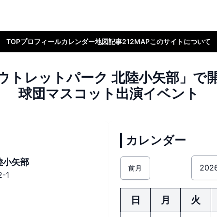
TOP
プロフィール
カレンダー
地図
記事
212MAP
このサイトについて
ウトレットパーク 北陸小矢部」で
球団マスコット出演イベント
カレンダー
陸小矢部
前月
-1
日
月
火