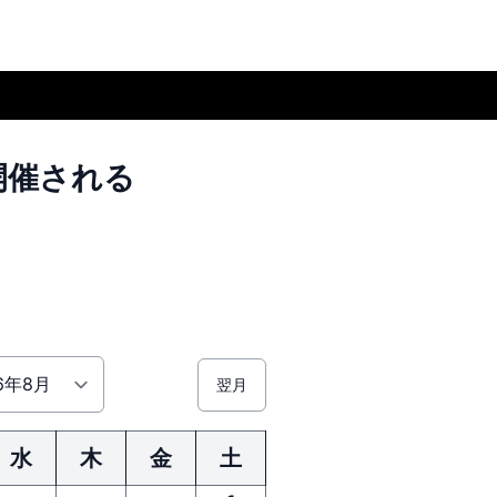
開催される
翌月
水
木
金
土