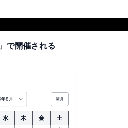
」で
開催される
翌月
水
木
金
土