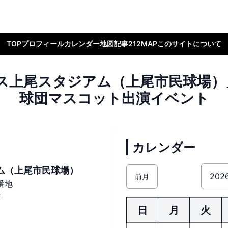
TOP
プロフィール
カレンダー
地図
記事
212MAP
このサイトについて
ス上尾スタジアム（上尾市民球場）
球団マスコット出演イベント
カレンダー
ム（上尾市民球場）
前月
番地
件
日
月
火