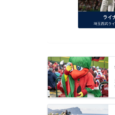
ライ
埼玉西武ラ