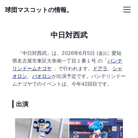
球団マスコットの情報。
中日対西武
「中日対西武」は、2026年6月5日 (金)に
愛知
県名古屋市東区大幸南一丁目１番１号 の
「
バンテ
リンドームナゴヤ
」で行われます。
ドアラ
、
シャ
オロン
、
パオロン
が出演予定です。
バンテリンドー
ムナゴヤでのイベントは、今年42回目です。
出演