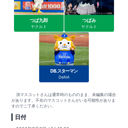
つば九郎
つばみ
ヤクルト
ヤクルト
DB.スターマン
DeNA
演マスコットさんは通常時のもののまま、未編集の場合
があります。不在のマスコットさんがいる可能性がありま
すのでご了承ください。
日付