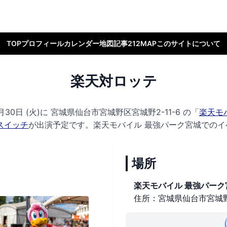
TOP
プロフィール
カレンダー
地図
記事
212MAP
このサイトについて
楽天対ロッテ
30日 (火)に
宮城県仙台市宮城野区宮城野2-11-6 の
「
楽天モ
スイッチ
が出演予定です。
楽天モバイル 最強パーク宮城でのイ
場所
楽天モバイル 最強パーク
住所：宮城県仙台市宮城野区