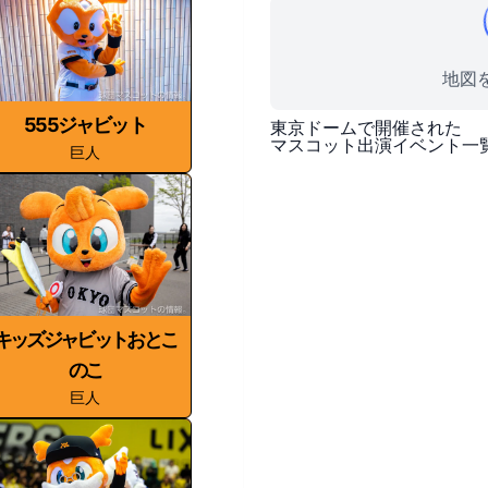
地図を
555ジャビット
東京ドーム
で開催された
マスコット出演イベント一
巨人
キッズジャビットおとこ
のこ
巨人