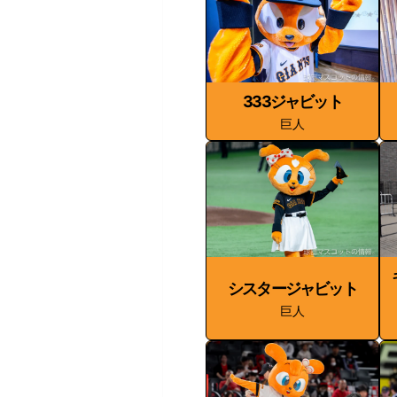
333ジャビット
巨人
シスタージャビット
巨人