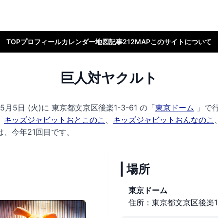
TOP
プロフィール
カレンダー
地図
記事
212MAP
このサイトについて
巨人対ヤクルト
月5日 (火)に
東京都文京区後楽1-3-61 の
「
東京ドーム
」で
、
キッズジャビットおとこのこ
、
キッズジャビットおんなのこ
、今年21回目です。
場所
東京ドーム
住所：東京都文京区後楽1-