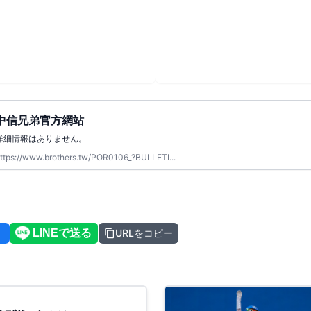
中信兄弟官方網站
詳細情報はありません。
ttps://www.brothers.tw/POR0106_?BULLETI...
URLをコピー