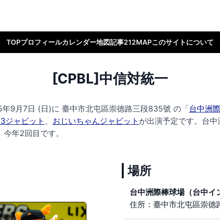
TOP
プロフィール
カレンダー
地図
記事
212MAP
このサイトについて
[CPBL]中信対統一
5年9月7日 (日)に
臺中市北屯區崇德路三段835號 の
「
台中洲
33ジャビット
、
おじいちゃんジャビット
が出演予定です。
台中
、今年2回目です。
場所
台中洲際棒球場（台中イ
住所：臺中市北屯區崇德路