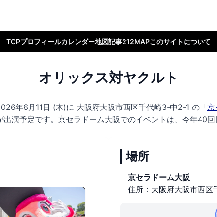
TOP
プロフィール
カレンダー
地図
記事
212MAP
このサイトについて
オリックス対ヤクルト
6年6月11日 (木)に
大阪府大阪市西区千代崎3-中2-1 の
「
京
が出演予定です。
京セラドーム大阪でのイベントは、今年40回
場所
京セラドーム大阪
住所：大阪府大阪市西区千代