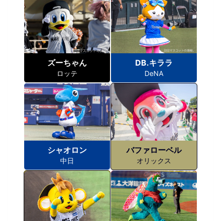
ズーちゃん
DB.キララ
ロッテ
DeNA
シャオロン
バファローベル
中日
オリックス