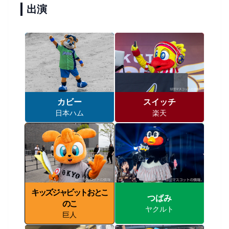
出演
カビー
スイッチ
日本ハム
楽天
キッズジャビットおとこ
つばみ
のこ
ヤクルト
巨人