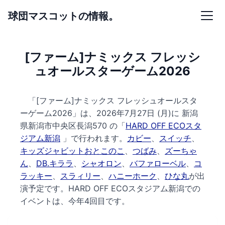
球団マスコットの情報。
[ファーム]ナミックス フレッシ
ュオールスターゲーム2026
「[ファーム]ナミックス フレッシュオールスタ
ーゲーム2026」は、2026年7月27日 (月)に
新潟
県新潟市中央区長潟570 の
「
HARD OFF ECOスタ
ジアム新潟
」で行われます。
カビー
、
スイッチ
、
キッズジャビットおとこのこ
、
つばみ
、
ズーちゃ
ん
、
DB.キララ
、
シャオロン
、
バファローベル
、
コ
ラッキー
、
スラィリー
、
ハニーホーク
、
ひな丸
が出
演予定です。
HARD OFF ECOスタジアム新潟での
イベントは、今年4回目です。