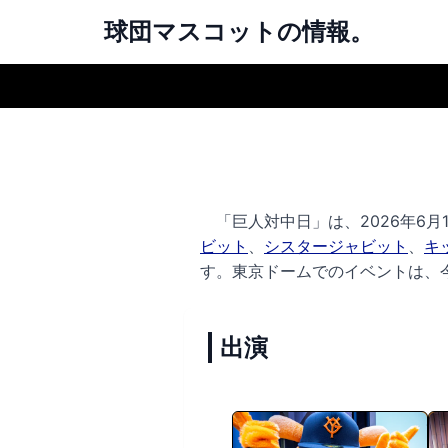
球団マスコットの情報。
「巨人対中日」は、2026年6月1
ビット
、
シスタージャビット
、
キ
す。
東京ドームでのイベントは、
出演