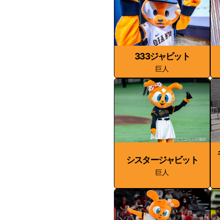
333ジャビット
巨人
シスタージャビット
巨人