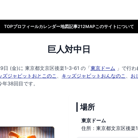
TOP
プロフィール
カレンダー
地図
記事
212MAP
このサイトについて
巨人対中日
9日 (金)に
東京都文京区後楽1-3-61 の
「
東京ドーム
」で行わ
ッズジャビットおとこのこ
、
キッズジャビットおんなのこ
、
お
今年38回目です。
場所
東京ドーム
住所：東京都文京区後楽1-