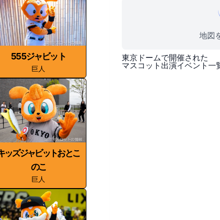
地図を
555ジャビット
東京ドーム
で開催された
マスコット出演イベント一
巨人
キッズジャビットおとこ
のこ
巨人