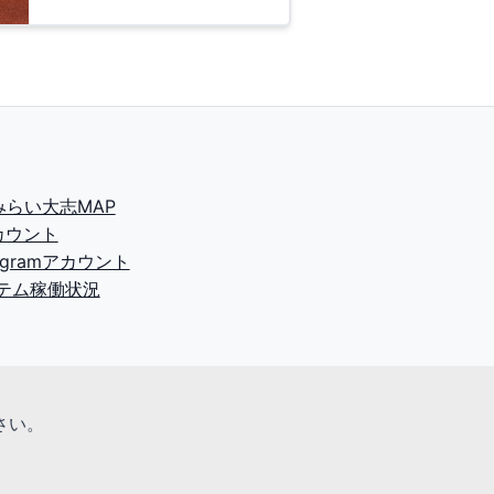
2みらい大志MAP
カウント
tagramアカウント
テム稼働状況
さい。