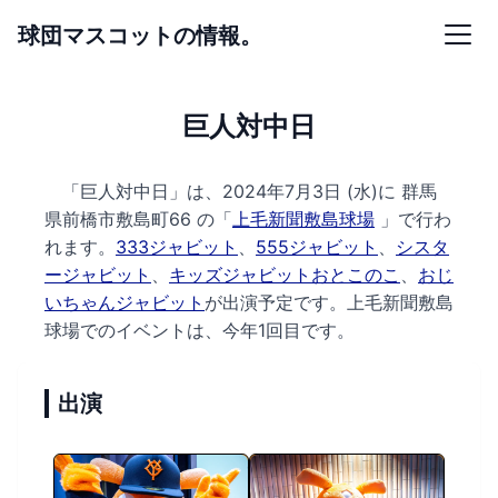
球団マスコットの情報。
巨人対中日
「巨人対中日」は、2024年7月3日 (水)に
群馬
県前橋市敷島町66 の
「
上毛新聞敷島球場
」で行わ
れます。
333ジャビット
、
555ジャビット
、
シスタ
ージャビット
、
キッズジャビットおとこのこ
、
おじ
いちゃんジャビット
が出演予定です。
上毛新聞敷島
球場でのイベントは、今年1回目です。
出演