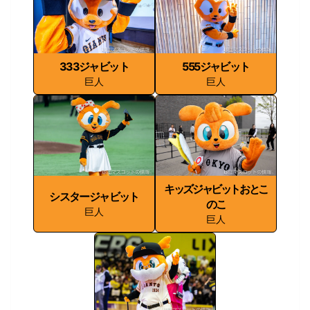
333ジャビット
555ジャビット
巨人
巨人
キッズジャビットおとこ
シスタージャビット
のこ
巨人
巨人