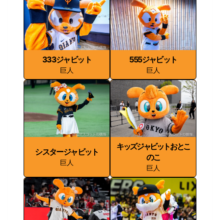
333ジャビット
555ジャビット
巨人
巨人
キッズジャビットおとこ
シスタージャビット
のこ
巨人
巨人