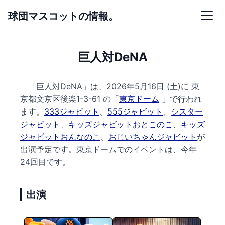
球団マスコットの情報。
巨人対DeNA
「巨人対DeNA」は、2026年5月16日 (土)に
東
京都文京区後楽1-3-61 の
「
東京ドーム
」で行われ
ます。
333ジャビット
、
555ジャビット
、
シスター
ジャビット
、
キッズジャビットおとこのこ
、
キッズ
ジャビットおんなのこ
、
おじいちゃんジャビット
が
出演予定です。
東京ドームでのイベントは、今年
24回目です。
出演