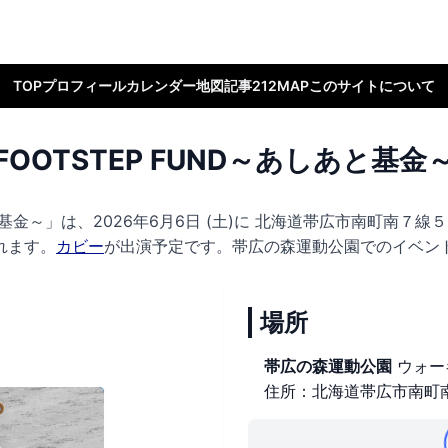
TOP
プロフィール
カレンダー
地図
記事
212MAP
このサイトについて
FOOTSTEP FUND～あしあと基金
と基金～」は、2026年6月6日 (土)に
北海道帯広市南町南７線５
れます。
カビー
が出演予定です。
帯広の森運動公園でのイベン
場所
帯広の森運動公園
ウォー
住所：北海道帯広市南町