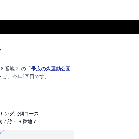
～
６番地７ の
「
帯広の森運動公園
トは、今年1回目です。
キング北側コース
南７線５６番地７