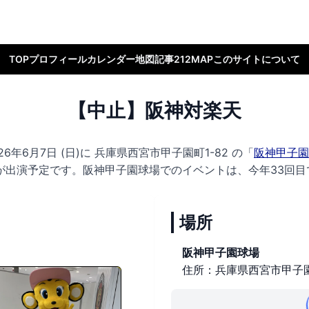
TOP
プロフィール
カレンダー
地図
記事
212MAP
このサイトについて
【中止】阪神対楽天
6年6月7日 (日)に
兵庫県西宮市甲子園町1-82 の
「
阪神甲子園
が出演予定です。
阪神甲子園球場でのイベントは、今年33回目
場所
阪神甲子園球場
住所：兵庫県西宮市甲子園