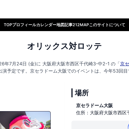
TOP
プロフィール
カレンダー
地図
記事
212MAP
このサイトについて
オリックス対ロッテ
年7月24日 (金)に
大阪府大阪市西区千代崎3-中2-1 の
「
京
出演予定です。
京セラドーム大阪でのイベントは、今年53回目
場所
京セラドーム大阪
住所：大阪府大阪市西区千代