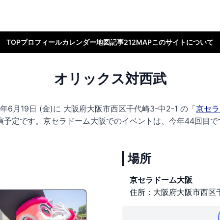
TOP
プロフィール
カレンダー
地図
記事
212MAP
このサイトについて
オリックス対西武
6月19日 (金)に
大阪府大阪市西区千代崎3-中2-1 の
「
京セラ
演予定です。
京セラドーム大阪でのイベントは、今年44回目で
場所
京セラドーム大阪
住所：大阪府大阪市西区千代