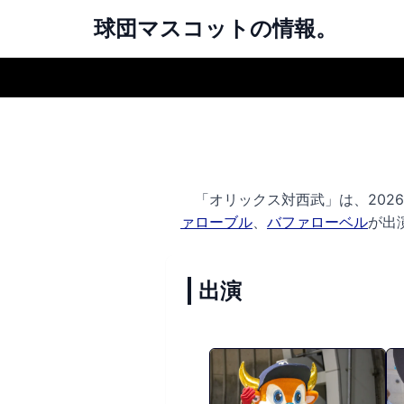
球団マスコットの情報。
「オリックス対西武」は、2026年
ァローブル
、
バファローベル
が出
出演