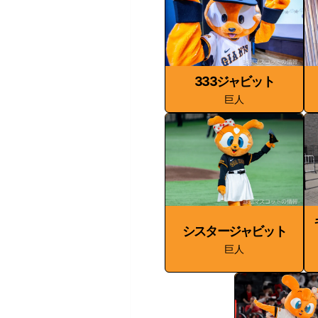
333ジャビット
巨人
シスタージャビット
巨人