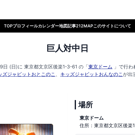
TOP
プロフィール
カレンダー
地図
記事
212MAP
このサイトについて
巨人対中日
9日 (日)に
東京都文京区後楽1-3-61 の
「
東京ドーム
」で行わ
ッズジャビットおとこのこ
、
キッズジャビットおんなのこ
が出
場所
東京ドーム
住所：東京都文京区後楽1-