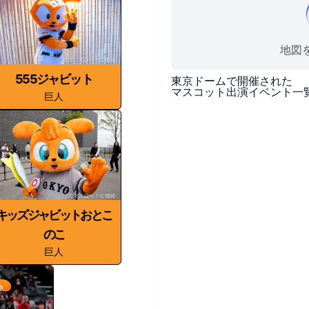
地図を
555ジャビット
東京ドーム
で開催された
マスコット出演イベント一
巨人
キッズジャビットおとこ
のこ
巨人