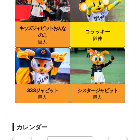
キッズジャビットおんな
コラッキー
のこ
阪神
巨人
333ジャビット
シスタージャビット
巨人
巨人
カレンダー