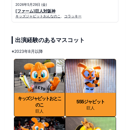
2026年5月29日 (金)
[ファーム]巨人対阪神
キッズジャビットおんなのこ
、
コラッキー
出演経験のあるマスコット
※2023年8月以降
キッズジャビットおとこ
555ジャビット
のこ
巨人
巨人